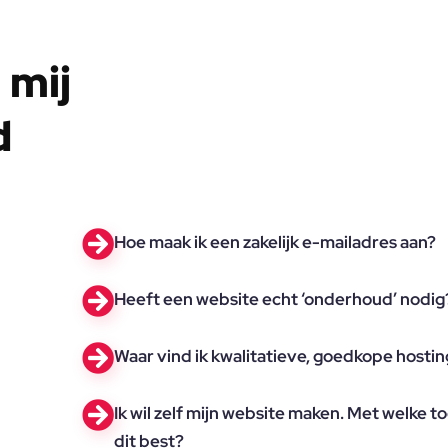
 mij
d
Hoe maak ik een zakelijk e-mailadres aan?
Heeft een website echt ‘onderhoud’ nodig
Waar vind ik kwalitatieve, goedkope hosti
Ik wil zelf mijn website maken. Met welke to
dit best?