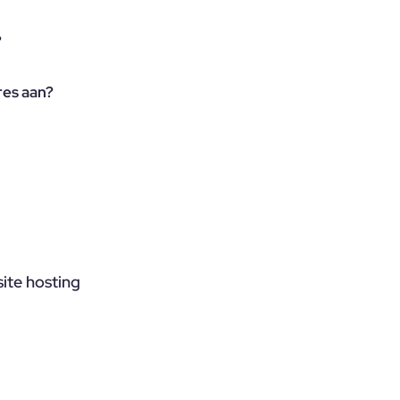
?
res aan?
ite hosting