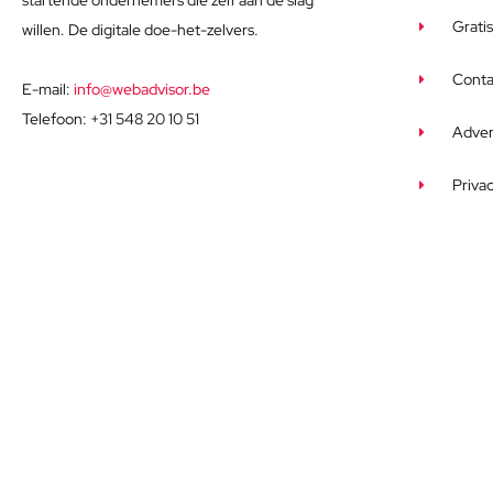
startende ondernemers die zelf aan de slag
Grati
willen. De digitale doe-het-zelvers.
Conta
E-mail:
info@webadvisor.be
Telefoon: +31 548 20 10 51
Adver
Priva