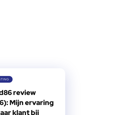
TING
d86 review
6): Mijn ervaring
jaar klant bij