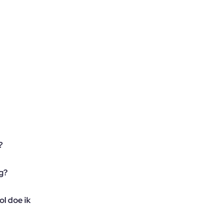
?
ng?
ol doe ik