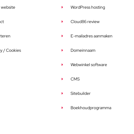
s website
WordPress hosting
ct
Cloud86 review
teren
E-mailadres aanmaken
cy / Cookies
Domeinnaam
Webwinkel software
CMS
Sitebuilder
Boekhoudprogramma