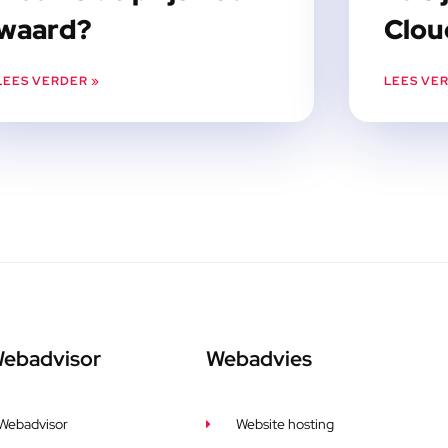
waard?
Clou
LEES VERDER »
LEES VE
Webadvisor
Webadvies
Webadvisor
Website hosting