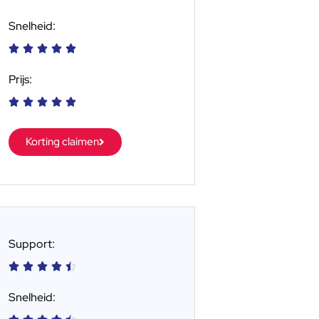
Snelheid:





Prijs:





Korting claimen
Support:





Snelheid: