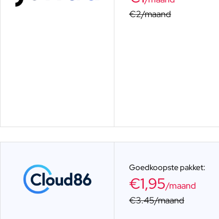
€2/maand
Goedkoopste pakket:
€1,95
/maand
€3.45/maand