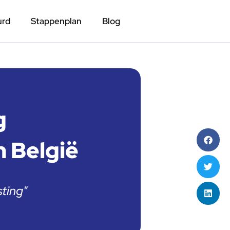
urd
Stappenplan
Blog
g
 België
ting"