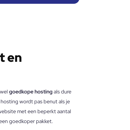
t en
owel
goedkope hosting
als dure
 hosting wordt pas benut als je
 website met een beperkt aantal
 een goedkoper pakket.