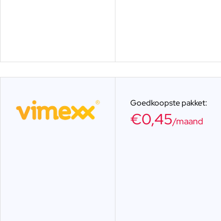
Goedkoopste pakket:​
€0,45
/maand