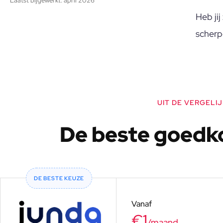
Laatst bijgewerkt: april 2026
Heb jij
scherpe
UIT DE VERGELI
De beste goedk
DE BESTE KEUZE
Vanaf
€1
/maand