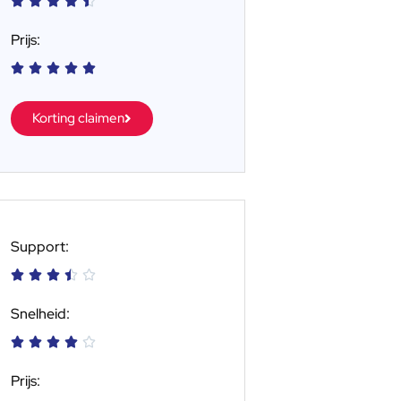





Prijs:





Korting claimen
Support:





Snelheid:





Prijs: