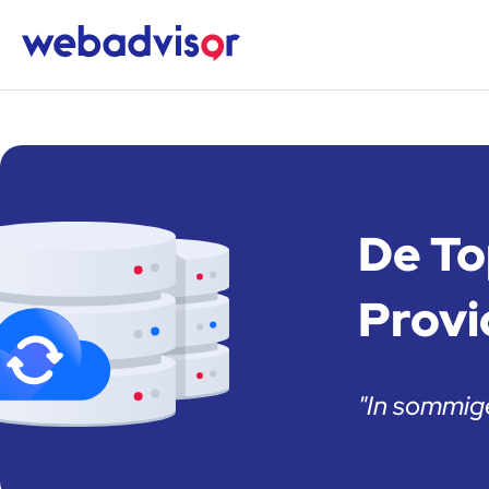
De To
Provi
"In sommige