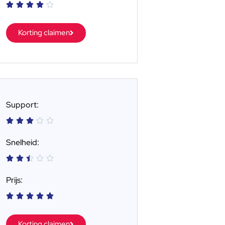





Korting claimen
Support:





Snelheid:





Prijs:





Korting claimen