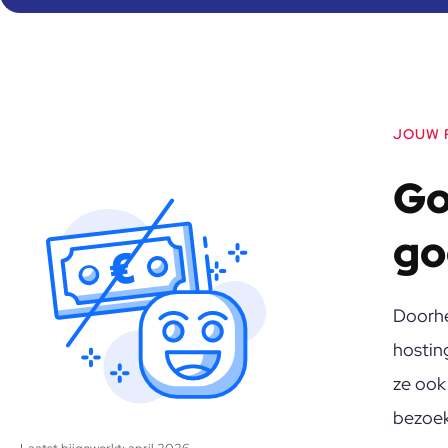
JOUW 
Go
go
€
Doorhe
hosting
ze ook
bezoek