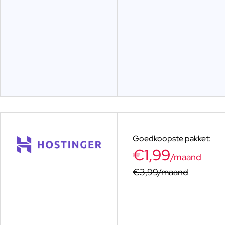
Goedkoopste pakket:​
€1,99
/maand
€3,99/maand