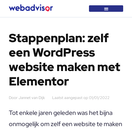
Over Webadvisor
Getest en goedgekeurd
Stappenplan: zelf
een WordPress
website maken met
Elementor
Door
Jannet van Dijk
Laatst aangepast op
01/01/2022
Tot enkele jaren geleden was het bijna
onmogelijk om zelf een website te maken