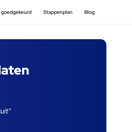
n goedgekeurd
Stappenplan
Blog
laten
uit"