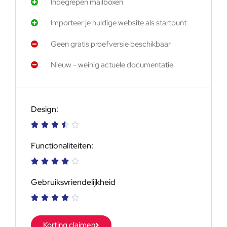
Inbegrepen mailboxen
Importeer je huidige website als startpunt
Geen gratis proefversie beschikbaar
Nieuw - weinig actuele documentatie
Design:





Functionaliteiten:





Gebruiksvriendelijkheid





Korting claimen