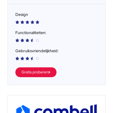
Design





Functionaliteiten:





Gebruiksvriendelijkheid:





Gratis proberen