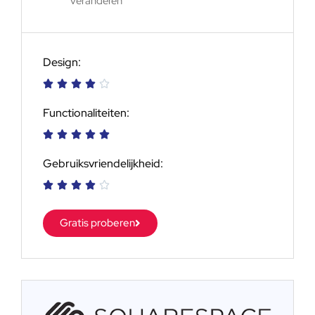
veranderen
Design:





Functionaliteiten:





Gebruiksvriendelijkheid:





Gratis proberen