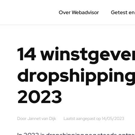
Over Webadvisor
Getest e
14 winstgev
dropshipping 
2023
Door
Jannet van Dijk
Laatst aangepast op
14/05/2023