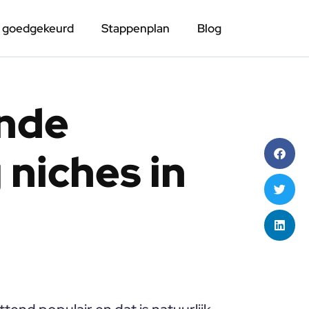
n goedgekeurd
Stappenplan
Blog
ende
niches in