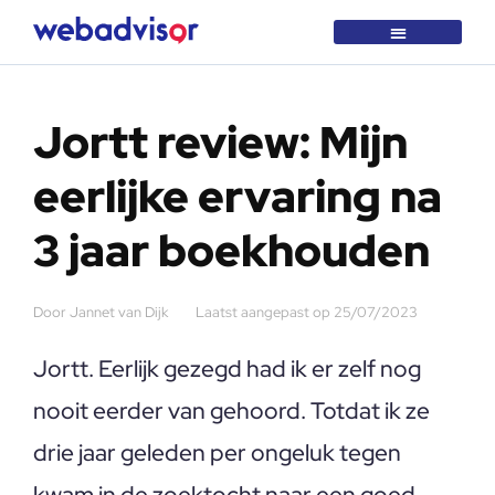
Over Webadvisor
Getest en goedgekeurd
Jortt review: Mijn
eerlijke ervaring na
3 jaar boekhouden
Door
Jannet van Dijk
Laatst aangepast op
25/07/2023
Jortt. Eerlijk gezegd had ik er zelf nog
nooit eerder van gehoord. Totdat ik ze
drie jaar geleden per ongeluk tegen
kwam in de zoektocht naar een goed