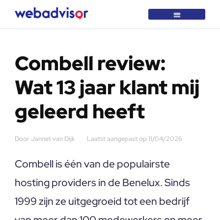
Over Webadvisor
Getest en goedgekeurd
Combell review:
Wat 13 jaar klant mij
geleerd heeft
Door
Jannet van Dijk
Laatst aangepast op
11/04/2026
Combell is één van de populairste
hosting providers in de Benelux. Sinds
1999 zijn ze uitgegroeid tot een bedrijf
van meer dan 100 medewerkers en meer