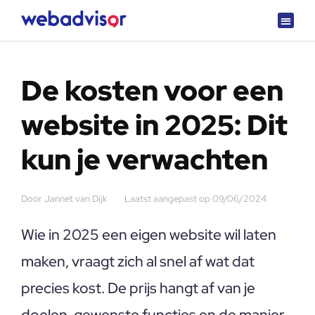
Over Webadvisor
Getest en goedgekeurd
De kosten voor een
website in 2025: Dit
kun je verwachten
Door
Jannet van Dijk
Laatst aangepast op
09/06/2024
Wie in 2025 een eigen website wil laten
maken, vraagt zich al snel af wat dat
precies kost. De prijs hangt af van je
doelen, gewenste functies en de manier