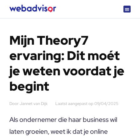
Over Webadvisor
Getest en goedgekeurd
Mijn Theory7
ervaring: Dit moét
je weten voordat je
begint
Door
Jannet van Dijk
Laatst aangepast op
09/04/2025
Als ondernemer die haar business wil
laten groeien, weet ik dat je online